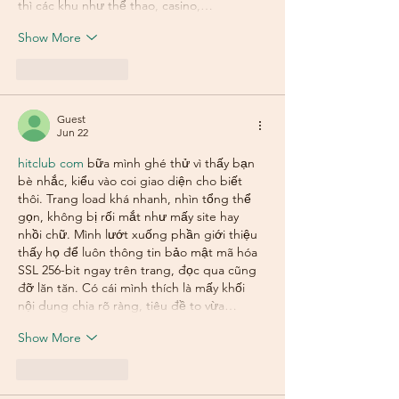
thì các khu như thể thao, casino,…
Show More
Like
Reply
Guest
Jun 22
hitclub com
 bữa mình ghé thử vì thấy bạn 
bè nhắc, kiểu vào coi giao diện cho biết 
thôi. Trang load khá nhanh, nhìn tổng thể 
gọn, không bị rối mắt như mấy site hay 
nhồi chữ. Mình lướt xuống phần giới thiệu 
thấy họ để luôn thông tin bảo mật mã hóa 
SSL 256-bit ngay trên trang, đọc qua cũng 
đỡ lăn tăn. Có cái mình thích là mấy khối 
nội dung chia rõ ràng, tiêu đề to vừa…
Show More
Like
Reply