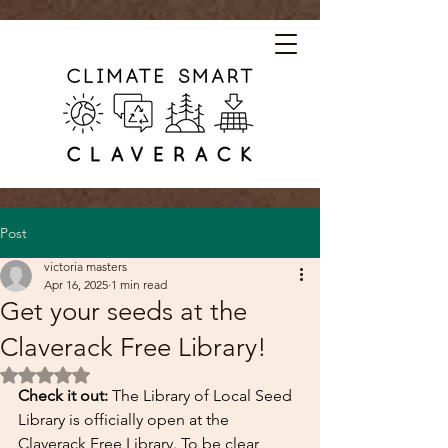
Post
victoria masters
Apr 16, 2025
1 min read
Get your seeds at the
Claverack Free Library!
Rated NaN out of 5 stars.
Check it out:
 The Library of Local Seed 
Library is officially open at the 
Claverack Free Library. To be clear, 