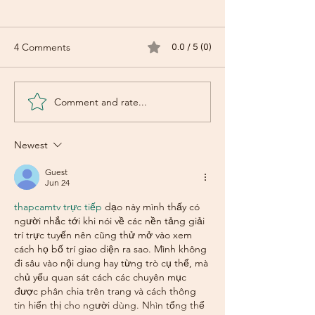
4 Comments
0.0 / 5 (0)
Comment and rate...
SCAPE community ballot
The Joys of Burn
results are in!
Meadows
Newest
Guest
Jun 24
thapcamtv trực tiếp
 dạo này mình thấy có 
người nhắc tới khi nói về các nền tảng giải 
trí trực tuyến nên cũng thử mở vào xem 
cách họ bố trí giao diện ra sao. Mình không 
đi sâu vào nội dung hay từng trò cụ thể, mà 
chủ yếu quan sát cách các chuyên mục 
được phân chia trên trang và cách thông 
tin hiển thị cho người dùng. Nhìn tổng thể 